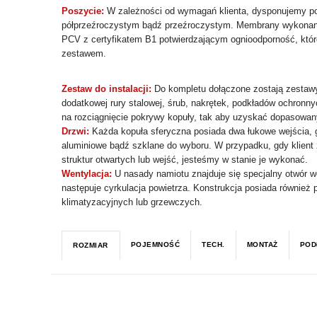
Poszycie:
W zależności od wymagań klienta, dysponujemy p
półprzeźroczystym bądź przeźroczystym. Membrany wykonane
PCV z certyfikatem B1 potwierdzającym ognioodporność, któ
zestawem.
Zestaw do instalacji:
Do kompletu dołączone zostają zestawy
dodatkowej rury stalowej, śrub, nakrętek, podkładów ochronn
na rozciągnięcie pokrywy kopuły, tak aby uzyskać dopasowan
Drzwi:
Każda kopuła sferyczna posiada dwa łukowe wejścia, 
aluminiowe bądź szklane do wyboru. W przypadku, gdy klient
struktur otwartych lub wejść, jesteśmy w stanie je wykonać.
Wentylacja:
U nasady namiotu znajduje się specjalny otwór we
następuje cyrkulacja powietrza. Konstrukcja posiada również
klimatyzacyjnych lub grzewczych.
POJEMNOŚĆ
TECH.
MONTAŻ
POD
ROZMIAR