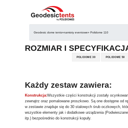
Geodesic dome tents
»
namioty eventowe
» Polidome 110
ROZMIAR I SPECYFIKAC
POLIDOME 30
POLIDOME 50
Każdy zestaw zawiera:
Konstrukcja:
Wszystkie części konstrukcji zostały ocynkowan
zewnątrz oraz pomalowane proszkowo. Są one dostępne od rę
w zestawie znajduje się do 30 stalowych śrub oczkowych, któ
wszystkie elementy jak i dodatkowe urządzenia (Podwieszan
itp.) bezpośrednio do konstrukcji kopuły.