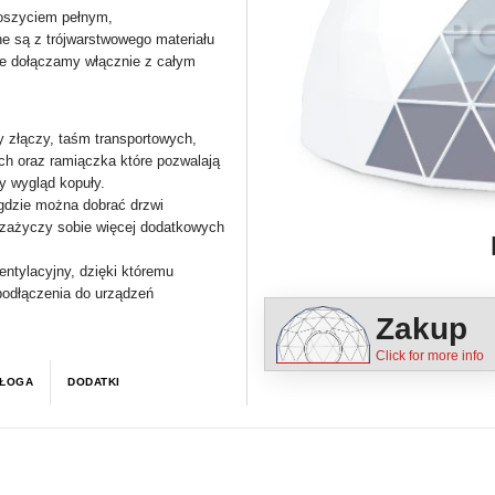
oszyciem pełnym,
 są z trójwarstwowego materiału
re dołączamy włącznie z całym
 złączy, taśm transportowych,
ych oraz ramiączka które pozwalają
y wygląd kopuły.
gdzie można dobrać drzwi
 zażyczy sobie więcej dodatkowych
ntylacyjny, dzięki któremu
 podłączenia do urządzeń
Zakup
ŁOGA
DODATKI