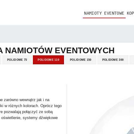
NAMIOTY EVENTOWE
KO
INFORMACJE
ZAKUP ( EN )
JA NAMIOTÓW EVENTOWYCH
POLIDOME 75
POLIDOME 110
POLIDOME 150
POLIDOME 300
WYNAJEM ( EN )
e zarówno wewnątrz jak i na
ki w różnych kolorach. Oprócz tego
re pozwalają połączyć ze sobą
e oświetlenie, systemy dźwiękowe