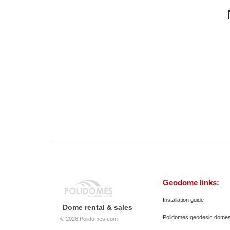
Geodome links:
Installation guide
Dome rental & sales
Polidomes geodesic dome
© 2026
Polidomes.com