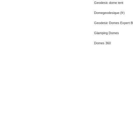
Geodesic dome tent
Domegeodesique (fr)
Geodesic Domes Expert B
Glamping Domes
Domes 360