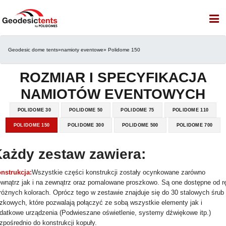
Geodesic dome tents
»
namioty eventowe
» Polidome 150
ROZMIAR I SPECYFIKACJA
NAMIOTÓW EVENTOWYCH
POLIDOME 30
POLIDOME 50
POLIDOME 75
POLIDOME 110
POLIDOME 150
POLIDOME 300
POLIDOME 500
POLIDOME 700
ażdy zestaw zawiera:
nstrukcja:
Wszystkie części konstrukcji zostały ocynkowane zarówno
wnątrz jak i na zewnątrz oraz pomalowane proszkowo. Są one dostępne od r
różnych kolorach. Oprócz tego w zestawie znajduje się do 30 stalowych śrub
zkowych, które pozwalają połączyć ze sobą wszystkie elementy jak i
datkowe urządzenia (Podwieszane oświetlenie, systemy dźwiękowe itp.)
zpośrednio do konstrukcji kopuły.