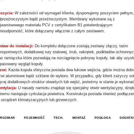
szycie:
W zależności od wymagań klienta, dysponujemy poszyciem pełnym,
łprzeźroczystym bądź przeźroczystym. Membrany wykonane są z
ójwarstwowego materiału PCV z certyfikatem B1 potwierdzającym
nioodporność, które dołączamy włącznie z całym zestawem.
staw do instalacji:
Do kompletu dołączone zostają zestawy złączy, taśm
ansportowych, dodatkowej rury stalowej, śrub, nakrętek, podkładów ochronnyc
az ramiączka które pozwalają na rozciągnięcie pokrywy kopuły, tak aby uzys
pasowany wygląd kopuły.
zwi:
Każda kopuła sferyczna posiada dwa łukowe wejścia, gdzie można dobr
zwi aluminiowe bądź szklane do wyboru. W przypadku, gdy klient zażyczy so
ęcej dodatkowych struktur otwartych lub wejść, jesteśmy w stanie je wykonać
ntylacja:
U nasady namiotu znajduje się specjalny otwór wentylacyjny, dzięk
óremu następuje cyrkulacja powietrza. Konstrukcja posiada również podłącze
 urządzeń klimatyzacyjnych lub grzewczych.
ROZMIAR
POJEMNOŚĆ
TECH.
MONTAŻ
PODŁOGA
DODATKI