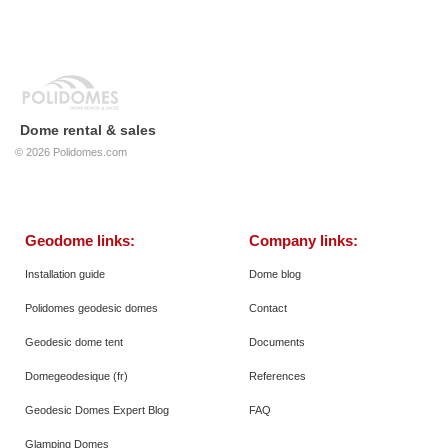
Dome rental & sales
© 2026
Polidomes.com
Geodome links:
Company links:
Installation guide
Dome blog
Polidomes geodesic domes
Contact
Geodesic dome tent
Documents
Domegeodesique (fr)
References
Geodesic Domes Expert Blog
FAQ
Glamping Domes