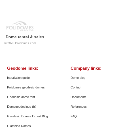
Dome rental & sales
© 2026
Polidomes.com
Geodome links:
Company links:
Installation guide
Dome blog
Polidomes geodesic domes
Contact
Geodesic dome tent
Documents
Domegeodesique (fr)
References
Geodesic Domes Expert Blog
FAQ
Glamping Domes