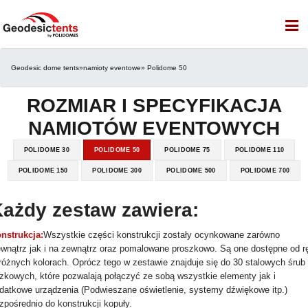
Geodesic dome tents
»
namioty eventowe
» Polidome 50
ROZMIAR I SPECYFIKACJA
NAMIOTÓW EVENTOWYCH
POLIDOME 30
POLIDOME 50
POLIDOME 75
POLIDOME 110
POLIDOME 150
POLIDOME 300
POLIDOME 500
POLIDOME 700
ażdy zestaw zawiera:
nstrukcja:
Wszystkie części konstrukcji zostały ocynkowane zarówno
wnątrz jak i na zewnątrz oraz pomalowane proszkowo. Są one dostępne od r
różnych kolorach. Oprócz tego w zestawie znajduje się do 30 stalowych śrub
zkowych, które pozwalają połączyć ze sobą wszystkie elementy jak i
datkowe urządzenia (Podwieszane oświetlenie, systemy dźwiękowe itp.)
zpośrednio do konstrukcji kopuły.