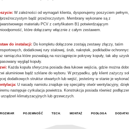
szycie:
W zależności od wymagań klienta, dysponujemy poszyciem pełnym,
łprzeźroczystym bądź przeźroczystym. Membrany wykonane są z
ójwarstwowego materiału PCV z certyfikatem B1 potwierdzającym
nioodporność, które dołączamy włącznie z całym zestawem.
staw do instalacji:
Do kompletu dołączone zostają zestawy złączy, taśm
ansportowych, dodatkowej rury stalowej, śrub, nakrętek, podkładów ochronnyc
az ramiączka które pozwalają na rozciągnięcie pokrywy kopuły, tak aby uzys
pasowany wygląd kopuły.
zwi:
Każda kopuła sferyczna posiada dwa łukowe wejścia, gdzie można dobr
zwi aluminiowe bądź szklane do wyboru. W przypadku, gdy klient zażyczy so
ęcej dodatkowych struktur otwartych lub wejść, jesteśmy w stanie je wykonać
ntylacja:
U nasady namiotu znajduje się specjalny otwór wentylacyjny, dzięk
óremu następuje cyrkulacja powietrza. Konstrukcja posiada również podłącze
 urządzeń klimatyzacyjnych lub grzewczych.
ROZMIAR
POJEMNOŚĆ
TECH.
MONTAŻ
PODŁOGA
DODATKI