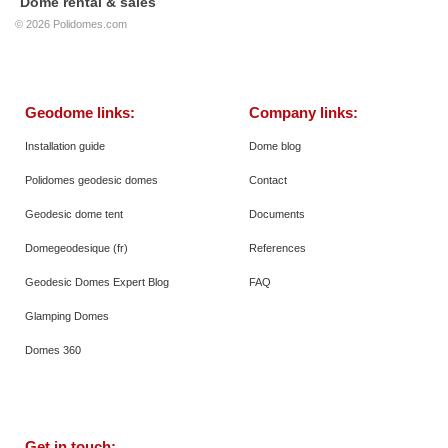
Dome rental & sales
© 2026
Polidomes.com
Geodome links:
Company links:
Installation guide
Dome blog
Polidomes geodesic domes
Contact
Geodesic dome tent
Documents
Domegeodesique (fr)
References
Geodesic Domes Expert Blog
FAQ
Glamping Domes
Domes 360
Get in touch: