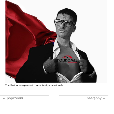
The Polidomes geodesic dome tent professionals
← poprzedni
następny →