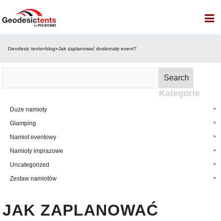
Geodesic tents
»
blog
»
Jak zaplanować doskonały event?
Szukaj:
Search
Kategorie
Duże namioty
Glamping
Namiot eventowy
Namioty imprazowe
Uncategorized
Zestaw namiotów
JAK ZAPLANOWAĆ