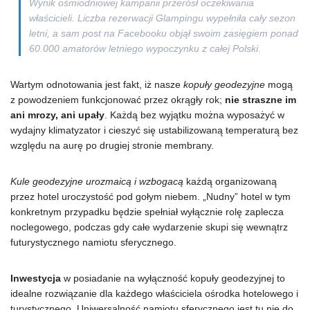
Wynik ośmiodniowej kampanii
przerósł oczekiwania
właścicieli. Liczba rezerwacji Glampingu wypełniła cały sezon
letni, a sam post na Facebooku objął swoim zasięgiem ponad
60.000 amatorów letniego wypoczynku z całej Polski.
Wartym odnotowania jest fakt, iż nasze
kopuły geodezyjne
mogą
z powodzeniem funkcjonować przez okrągły rok;
nie straszne im
ani mrozy, ani upały
. Każdą bez wyjątku można wyposażyć w
wydajny klimatyzator i cieszyć się ustabilizowaną temperaturą bez
względu na aurę po drugiej stronie membrany.
Kule geodezyjne urozmaicą i wzbogacą
każdą organizowaną
przez hotel uroczystość pod gołym niebem. „Nudny” hotel w tym
konkretnym przypadku będzie spełniał wyłącznie rolę zaplecza
noclegowego, podczas gdy całe wydarzenie skupi się wewnątrz
futurystycznego namiotu sferycznego.
Inwestycja
w posiadanie na wyłączność kopuły geodezyjnej to
idealne rozwiązanie dla każdego właściciela ośrodka hotelowego i
turystycznego. Uniwersalność namiotu sferycznego jest tu nie do