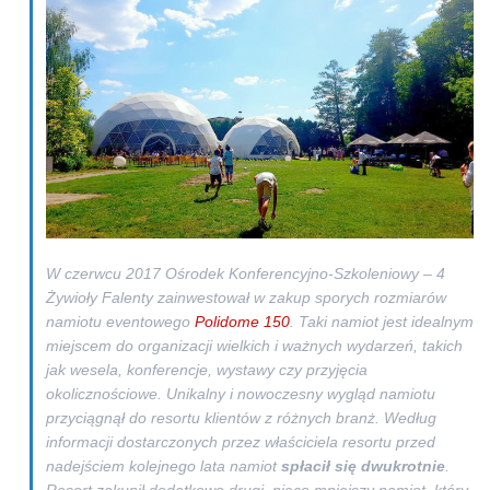
W czerwcu 2017 Ośrodek Konferencyjno-Szkoleniowy – 4
Żywioły Falenty zainwestował w zakup sporych rozmiarów
namiotu eventowego
Polidome 150
. Taki namiot jest idealnym
miejscem do organizacji wielkich i
ważnych wydarzeń, takich
jak wesela, konferencje, wystawy czy przyjęcia
okolicznościowe.
Unikalny i nowoczesny wygląd namiotu
przyciągnął do resortu klientów z różnych branż. Według
informacji dostarczonych przez właściciela resortu przed
nadejściem kolejnego lata namiot
spłacił się dwukrotnie
.
Resort zakupił dodatkowo drugi, nieco mniejszy namiot, który