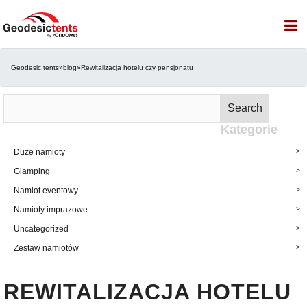
Geodesic tents
»
blog
»
Rewitalizacja hotelu czy pensjonatu
Szukaj:
Search
Kategorie
Duże namioty
Glamping
Namiot eventowy
Namioty imprazowe
Uncategorized
Zestaw namiotów
REWITALIZACJA HOTELU