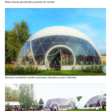
Biała kopuła geodezyjna gotowa do wesela
Sporych rozmiarów namiot eventowy zakupiony przez Ośrodek