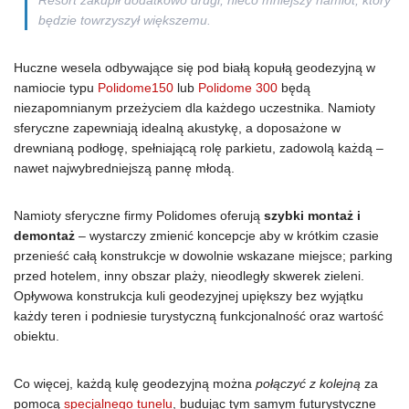
będzie towrzyszył większemu.
Huczne wesela odbywające się pod białą kopułą geodezyjną w
namiocie typu
Polidome150
lub
Polidome 300
będą
niezapomnianym przeżyciem dla każdego uczestnika. Namioty
sferyczne zapewniają idealną akustykę, a doposażone w
drewnianą podłogę, spełniającą rolę parkietu, zadowolą każdą –
nawet najwybredniejszą pannę młodą.
Namioty sferyczne firmy Polidomes oferują
szybki montaż i
demontaż
– wystarczy zmienić koncepcje aby w krótkim czasie
przenieść całą konstrukcje w dowolnie wskazane miejsce; parking
przed hotelem, inny obszar plaży, nieodległy skwerek zieleni.
Opływowa konstrukcja kuli geodezyjnej upiększy bez wyjątku
każdy teren i podniesie turystyczną funkcjonalność oraz wartość
obiektu.
Co więcej, każdą kulę geodezyjną można
połączyć z kolejną
za
pomocą
specjalnego tunelu
, budując tym samym futurystyczne