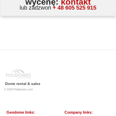
wycenę:
kontakt
lub zadzwoń
+ 48 605 525 915
Dome rental & sales
© 2026
Polidomes.com
Geodome links:
Company links: