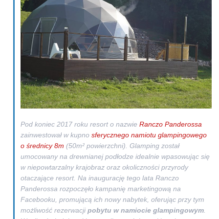
Pod koniec 2017 roku resort o nazwie
Ranczo Panderossa
zainwestował w kupno
sferycznego namiotu glampingowego
o średnicy 8m
(50m² powierzchni). Glamping został
umocowany na drewnianej podłodze idealnie wpasowując się
w niepowtarzalny krajobraz oraz okoliczności przyrody
otaczające resort. Na inaugurację tego lata Ranczo
Panderossa rozpoczęło kampanię marketingową na
Facebooku, promującą ich nowy nabytek, oferując przy tym
możliwość rezerwacji
pobytu w namiocie glampingowym
.